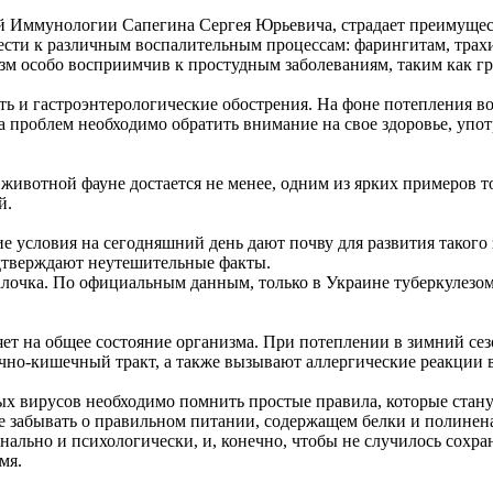
Иммунологии Сапегина Сергея Юрьевича, страдает преимуществе
ивести к различным воспалительным процессам: фарингитам, трах
зм особо восприимчив к простудным заболеваниям, таким как 
ть и гастроэнтерологические обострения. На фоне потепления 
а проблем необходимо обратить внимание на свое здоровье, упо
 животной фауне достается не менее, одним из ярких примеров т
й.
 условия на сегодняшний день дают почву для развития такого 
одтверждают неутешительные факты.
алочка. По официальным данным, только в Украине туберкулезом
яет на общее состояние организма. При потеплении в зимний се
очно-кишечный тракт, а также вызывают аллергические реакции в
х вирусов необходимо помнить простые правила, которые стану
 Не забывать о правильном питании, содержащем белки и полине
нально и психологически, и, конечно, чтобы не случилось сохр
мя.