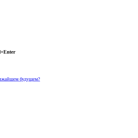
l+Enter
лижайшем будущем?