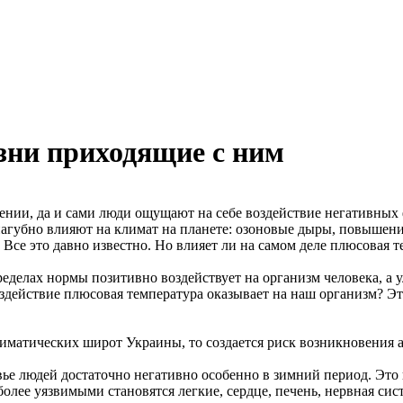
езни приходящие с ним
ении, да и сами люди ощущают на себе воздействие негативных 
пагубно влияют на климат на планете: озоновые дыры, повышение
Все это давно известно. Но влияет ли на самом деле плюсовая т
 пределах нормы позитивно воздействует на организм человека, 
воздействие плюсовая температура оказывает на наш организм? Э
иматических широт Украины, то создается риск возникновения а
овье людей достаточно негативно особенно в зимний период. Эт
более уязвимыми становятся легкие, сердце, печень, нервная сис