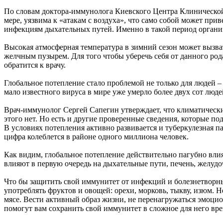
По словам доктора-иммунолога Киевского Центра Клинической 
мере, уязвима к «атакам с воздуха», что само собой может пр
инфекциям дыхательных путей. Именно в такой период органи
Высокая атмосферная температура в зимний сезон может вызва
желчным пузырем. Для того чтобы уберечь себя от данного род
обратится к врачу.
Глобальное потепление стало проблемой не только для людей –
мало известного вируса в мире уже умерло более двух сот люде
Врач-иммунолог Сергей Сапегин утверждает, что климатические
этого нет. Но есть и другие проверенные сведения, которые п
В условиях потепления активно развивается и туберкулезная п
цифра колеблется в районе одного миллиона человек.
Как видим, глобальное потепление действительно пагубно вли
влияют в первую очередь на дыхательные пути, печень, желуд
Что бы защитить свой иммунитет от инфекций и болезнетворны
употреблять фруктов и овощей: орехи, морковь, тыкву, изюм.
мясе. Вести активный образ жизни, не перенагружаться эмоцио
помогут вам сохранить свой иммунитет в сложное для него вре