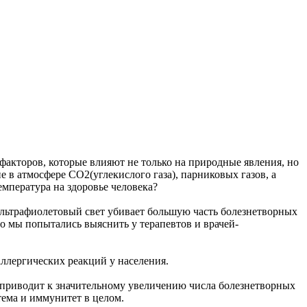
факторов, которые влияют не только на природные явления, но
 в атмосфере СО2(углекислого газа), парниковых газов, а
емпература на здоровье человека?
а ультрафиолетовый свет убивает большую часть болезнетворных
то мы попытались выяснить у терапевтов и врачей-
ллергических реакций у населения.
о приводит к значительному увеличению числа болезнетворных
тема и иммунитет в целом.