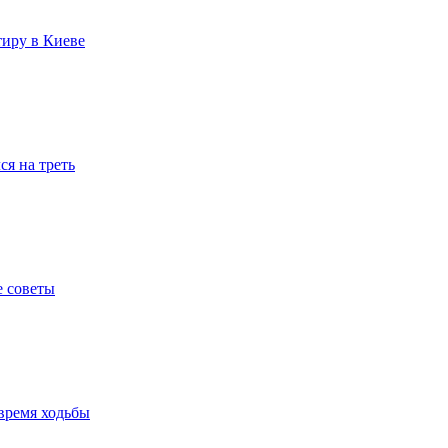
тиру в Киеве
я на треть
е советы
время ходьбы