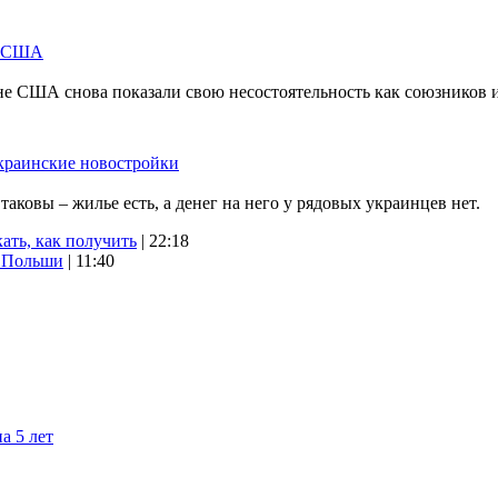
м США
не США снова показали свою несостоятельность как союзников 
краинские новостройки
ковы – жилье есть, а денег на него у рядовых украинцев нет.
ать, как получить
| 22:18
х Польши
| 11:40
а 5 лет