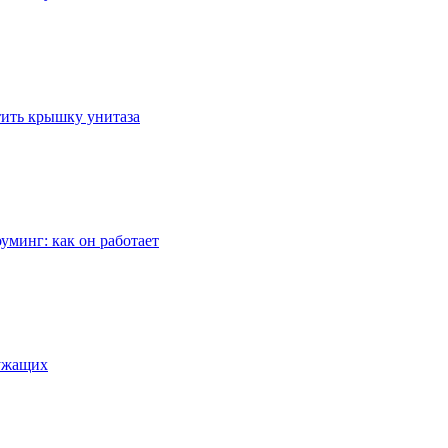
стить крышку унитаза
уминг: как он работает
лужащих