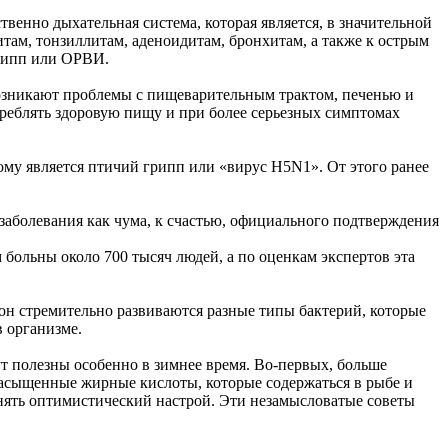
нно дыхательная система, которая является, в значительной
итам, тонзиллитам, аденоидитам, бронхитам, а также к острым
грипп или ОРВИ.
возникают проблемы с пищеварительным трактом, печенью и
треблять здоровую пищу и при более серьезных симптомах
ому является птичий грипп или «вирус H5N1». От этого ранее
заболевания как чума, к счастью, официального подтверждения
 больны около 700 тысяч людей, а по оценкам экспертов эта
зон стремительно развиваются разные типы бактерий, которые
 организме.
т полезны особенно в зимнее время. Во-первых, больше
насыщенные жирные кислоты, которые содержаться в рыбе и
анять оптимистический настрой. Эти незамысловатые советы