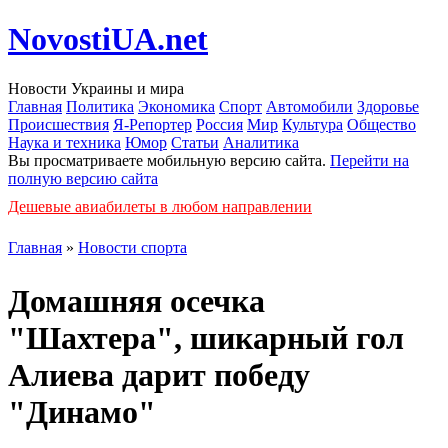
NovostiUA.net
Новости Украины и мира
Главная
Политика
Экономика
Спорт
Автомобили
Здоровье
Происшествия
Я-Репортер
Россия
Мир
Культура
Общество
Наука и техника
Юмор
Статьи
Аналитика
Вы просматриваете мобильную версию сайта.
Перейти на
полную версию сайта
Дешевые авиабилеты в любом направлении
Главная
»
Новости спорта
Домашняя осечка
"Шахтера", шикарный гол
Алиева дарит победу
"Динамо"