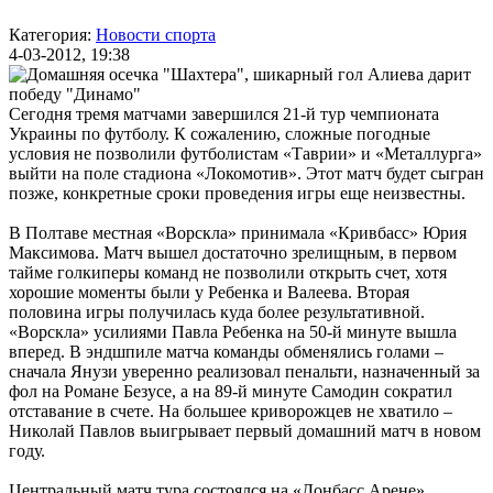
Категория:
Новости спорта
4-03-2012, 19:38
Сегодня тремя матчами завершился 21-й тур чемпионата
Украины по футболу. К сожалению, сложные погодные
условия не позволили футболистам «Таврии» и «Металлурга»
выйти на поле стадиона «Локомотив». Этот матч будет сыгран
позже, конкретные сроки проведения игры еще неизвестны.
В Полтаве местная «Ворскла» принимала «Кривбасс» Юрия
Максимова. Матч вышел достаточно зрелищным, в первом
тайме голкиперы команд не позволили открыть счет, хотя
хорошие моменты были у Ребенка и Валеева. Вторая
половина игры получилась куда более результативной.
«Ворскла» усилиями Павла Ребенка на 50-й минуте вышла
вперед. В эндшпиле матча команды обменялись голами –
сначала Янузи уверенно реализовал пенальти, назначенный за
фол на Романе Безусе, а на 89-й минуте Самодин сократил
отставание в счете. На большее криворожцев не хватило –
Николай Павлов выигрывает первый домашний матч в новом
году.
Центральный матч тура состоялся на «Донбасс Арене».