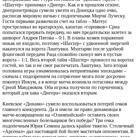
«Шахтер» принимал «Днепр». Как и в прошлом сезоне,
днепропетровцы сумели увезти из Донецка одно очко,
расписав мировую ничью с подопечными Мирчи Луческу.
Гости первыми размочили счет на табло – Матеус
простреливал во вратарскую, капитан «горняков» Срна
попытался прервать передачу, но мяч предательски залетел за
шиворот Андрея Пятова – 0:1. В планы хозяев поражение
никак не входило, поэтому «Шахтер» с удвоенной энергией
накинулся на ворота Лаштувки. Мхитарян после удобной
фланговой передачи Раца спокойно скинул мяч в пустые
ворота – 1:1. Весь второй тайм «Шахтер» провисел на воротах
гостей, но так и не смог распечатать Лаштувку. Зато вторая
половина игры ознаменовалась неприятными эпизодами –
сначала с подозрением на сотрясение мозга поле досрочно
покинул Инкум, а в конце матча возникла потасовка между
Срной Мандзюком. Оба игрока получили по горчичнику,
который для хава «Днепра» оказался вторым.
Киевское «Динамо» сумело воспользоваться потерей очков
главного конкурента. Да и имели ли право динамовцы в
матче-возвращении на «Олимпийский» оставить своих
многочисленных болельщиков без победы? Три очка
подопечным Юрия Семина дались крайне тяжело. Столичный
«Арсенал» дал настоящий бой более маститым оппонентам. В
первом тайме шла ровная игра, местами «каштанчики» даже