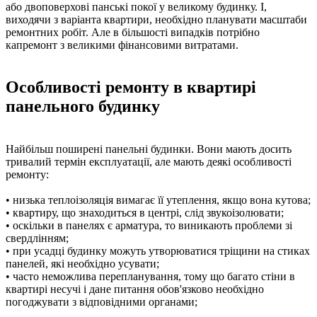
або двоповерхові панські покої у великому будинку. І,
виходячи з варіанта квартири, необхідно планувати масштаби
ремонтних робіт. Але в більшості випадків потрібно
капремонт з великими фінансовими витратами.
Особливості ремонту в квартирі
панельного будинку
Найбільш поширені панельні будинки. Вони мають досить
тривалий термін експлуатації, але мають деякі особливості
ремонту:
• низька теплоізоляція вимагає її утеплення, якщо вона кутова;
• квартиру, що знаходиться в центрі, слід звукоізолювати;
• оскільки в панелях є арматура, то виникають проблеми зі
свердлінням;
• при усадці будинку можуть утворюватися тріщини на стиках
панелей, які необхідно усувати;
• часто неможлива перепланування, тому що багато стіни в
квартирі несучі і дане питання обов'язково необхідно
погоджувати з відповідними органами;