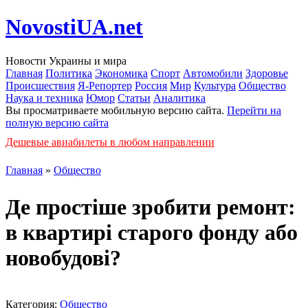
NovostiUA.net
Новости Украины и мира
Главная
Политика
Экономика
Спорт
Автомобили
Здоровье
Происшествия
Я-Репортер
Россия
Мир
Культура
Общество
Наука и техника
Юмор
Статьи
Аналитика
Вы просматриваете мобильную версию сайта.
Перейти на
полную версию сайта
Дешевые авиабилеты в любом направлении
Главная
»
Общество
Де простіше зробити ремонт:
в квартирі старого фонду або
новобудові?
Категория:
Общество