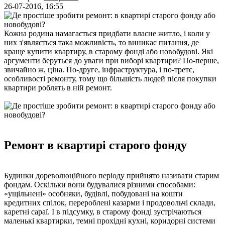
26-07-2016, 16:55
Кожна родина намагається придбати власне житло, і коли у
них з'являється така можливість, то виникає питання, де
краще купити квартиру, в старому фонді або новобудові. Які
аргументи беруться до уваги при виборі квартири? По-перше,
звичайно ж, ціна. По-друге, інфраструктура, і по-третє,
особливості ремонту, тому що більшість людей після покупки
квартири роблять в ній ремонт.
Ремонт в квартирі старого фонду
Будинки дореволюційного періоду прийнято називати старим
фондам. Оскільки вони будувалися різними способами:
«ущільнені» особняки, будівлі, побудовані на кошти
кредитних спілок, перероблені казарми і продовольчі склади,
каретні сараї. І в підсумку, в старому фонді зустрічаються
маленькі квартирки, темні прохідні кухні, коридорні системи