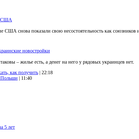
м США
не США снова показали свою несостоятельность как союзников 
краинские новостройки
ковы – жилье есть, а денег на него у рядовых украинцев нет.
ать, как получить
| 22:18
х Польши
| 11:40
а 5 лет