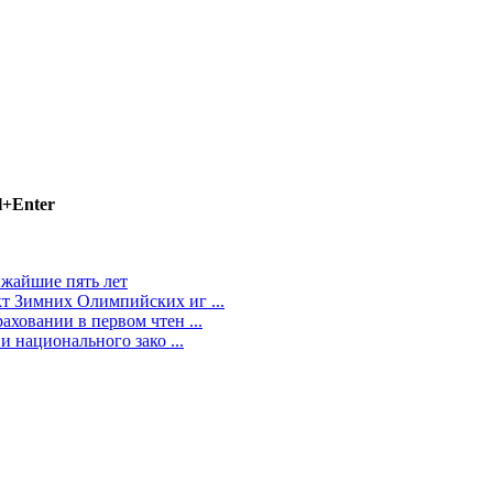
l+Enter
ижайшие пять лет
т Зимних Олимпийских иг ...
ховании в первом чтен ...
и национального зако ...