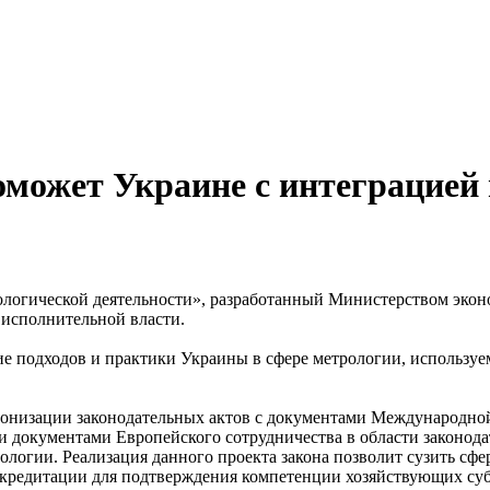
оможет Украине с интеграцией
ологической деятельности», разработанный Министерством экон
 исполнительной власти.
ние подходов и практики Украины в сфере метрологии, использ
рмонизации законодательных актов с документами Международной
и документами Европейского сотрудничества в области законод
рологии. Реализация данного проекта закона позволит сузить с
ккредитации для подтверждения компетенции хозяйствующих суб