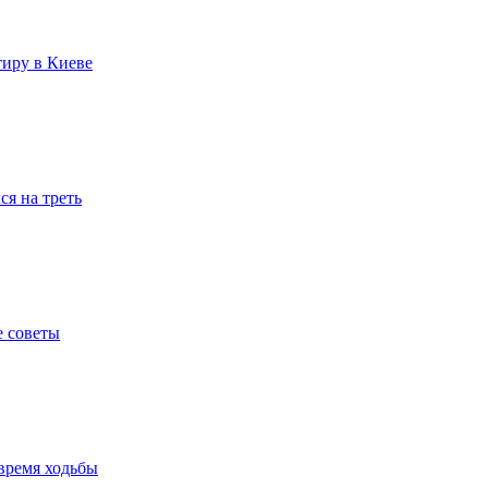
тиру в Киеве
я на треть
е советы
время ходьбы