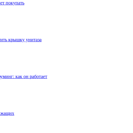
ет покупать
стить крышку унитаза
уминг: как он работает
лужащих