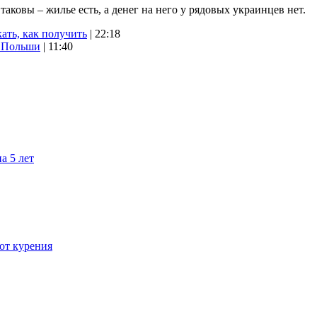
ковы – жилье есть, а денег на него у рядовых украинцев нет.
ать, как получить
| 22:18
х Польши
| 11:40
а 5 лет
 от курения