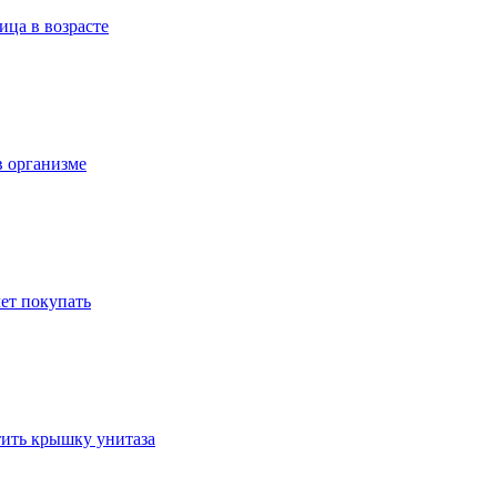
ица в возрасте
в организме
ет покупать
стить крышку унитаза