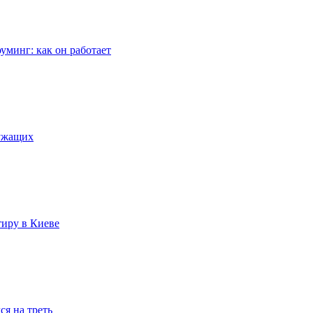
уминг: как он работает
лужащих
тиру в Киеве
я на треть