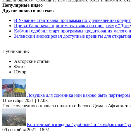
Популярные видео
Другие новости по теме:
В Украине стартовала программа по удешевлению кредит
Приватбанк начал принимать заявки на программу "Дост
Кабмин одобрил старт программы кредитования малого и
Зеленский анонсировал доступные кредиты для открытия
Публикации:
Авторские статьи
Фото
Юмор
Ловушка для союзника или каково быть партнеро
11 октября 2021 | 12:03
После очередного провала политики Белого Дома в Афганиста
Критичный взгляд на "удобные" и "комфортные" у
09 сентября 2021 | 16:51