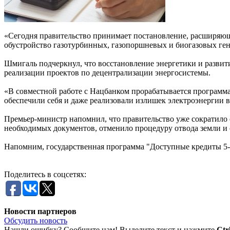
«Сегодня правительство принимает постановление, расширяюще
обустройство газотурбинных, газопоршневых и биогазовых гене
Шмигаль подчеркнул, что восстановление энергетики и развит
реализации проектов по децентрализации энергосистемы.
«В совместной работе с Нацбанком прорабатывается программ
обеспечили себя и даже реализовали излишек электроэнергии в 
Премьер-министр напомнил, что правительство уже сократило 
необходимых документов, отменило процедуру отвода земли и
Напомним, государственная программа "Доступные кредиты 5
Поделитесь в соцсетях:
Новости партнеров
Обсудить новость
Нашли ошибку? Сообщите нам! Выделите текст и нажмите
Ctr