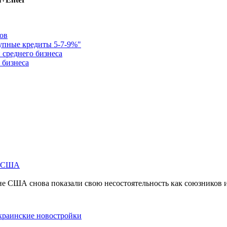
ов
упные кредиты 5-7-9%"
 среднего бизнеса
 бизнеса
м США
не США снова показали свою несостоятельность как союзников 
краинские новостройки