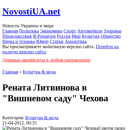
NovostiUA.net
Новости Украины и мира
Главная
Политика
Экономика
Спорт
Автомобили
Здоровье
Происшествия
Я-Репортер
Россия
Мир
Культура
Общество
Наука и техника
Юмор
Статьи
Аналитика
Вы просматриваете мобильную версию сайта.
Перейти на
полную версию сайта
Дешевые авиабилеты в любом направлении
Главная
»
Культура & мода
Рената Литвинова в
"Вишневом саду" Чехова
Категория:
Культура & мода
21-04-2012, 09:35
Совсем скоро