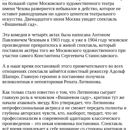
на большой сцене Московского художественного театра
имени Чехова развернется небывалое в действо, которое не
оставит равнодушным ни одного ценителя театрального
искусства. Двенадцатого июня Москва увидит спектакль
«Вишневый сад».
Эта комедия в четырёх актах была написана Антоном
Павловичем Чеховым в 1903 году, и уже в 1904 году чеховское
произведение превратилось в живой спектакль, который
поставили актёры того же Московского художественного при
участии самого Константина Сергеевича Станиславского.
А в наше время постановкой этого примечательного во всех
отношениях спектакля займётся известный режиссер Адольф
Шапиро. Главную героиню в постановке получила
великолепная и неповторимая Рената Литвинова.
Как только стало известно о том, что Литвинова сыграет
главную роль в чеховском «Вишневом саду», критики тут же
начали атаковать звезду. Кто утверждает, что Литвинова
непрофессиональная актриса и не сможет передать полноты и
глубины авторских чувств, кто, наоборот, твердит, что не
профессионализм в современной адаптации классического
произведения – это некая изюминка постановки. Спектакль
всё время привлекает к себе внимание со стороны критиков и