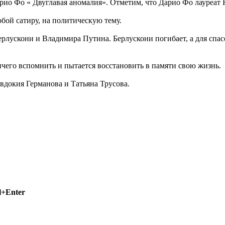
арио Фо « Двуглавая аномалия». Отметим, что Дарио Фо лауреат
обой сатиру, на политическую тему.
рлускони и Владимира Путина. Берлускони погибает, а для спа
ичего вспомнить и пытается восстановить в памяти свою жизнь.
вдокия Германова и Татьяна Трусова.
l+Enter