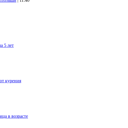
х Польши
| 11:40
а 5 лет
 от курения
ица в возрасте