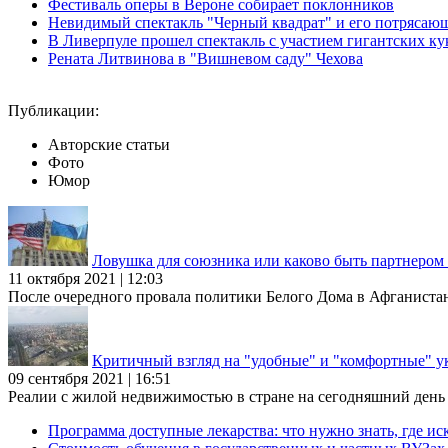
Фестиваль оперы в Вероне собирает поклонников
Невидимый спектакль "Черный квадрат" и его потрясаю
В Ливерпуле прошел спектакль с участием гигантских ку
Рената Литвинова в "Вишневом саду" Чехова
Публикации:
Авторские статьи
Фото
Юмор
Ловушка для союзника или каково быть партнеро
11 октября 2021 | 12:03
После очередного провала политики Белого Дома в Афганиста
Критичный взгляд на "удобные" и "комфортные" у
09 сентября 2021 | 16:51
Реалии с жилой недвижимостью в стране на сегодняшний день та
Программа доступные лекарства: что нужно знать, где иск