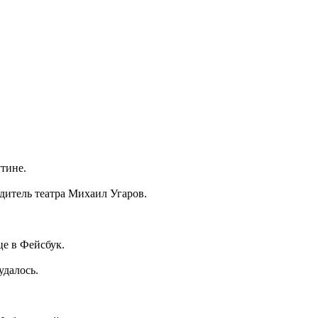
утине.
дитель театра Михаил Угаров.
це в Фейсбук.
удалось.