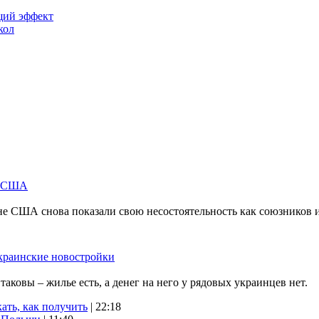
щий эффект
кол
м США
не США снова показали свою несостоятельность как союзников 
краинские новостройки
ковы – жилье есть, а денег на него у рядовых украинцев нет.
ать, как получить
| 22:18