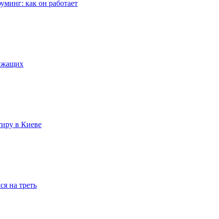
уминг: как он работает
лужащих
тиру в Киеве
я на треть