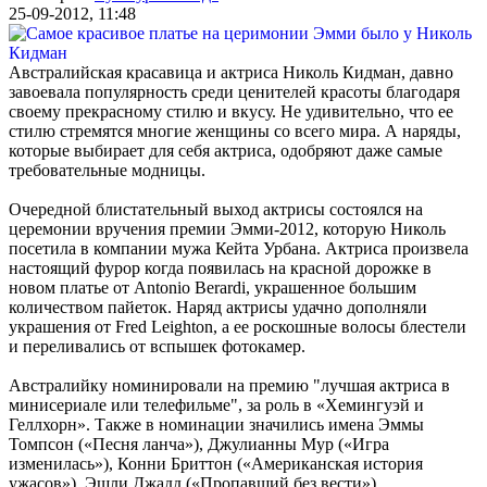
25-09-2012, 11:48
Австралийская красавица и актриса Николь Кидман, давно
завоевала популярность среди ценителей красоты благодаря
своему прекрасному стилю и вкусу. Не удивительно, что ее
стилю стремятся многие женщины со всего мира. А наряды,
которые выбирает для себя актриса, одобряют даже самые
требовательные модницы.
Очередной блистательный выход актрисы состоялся на
церемонии вручения премии Эмми-2012, которую Николь
посетила в компании мужа Кейта Урбана. Актриса произвела
настоящий фурор когда появилась на красной дорожке в
новом платье от Antonio Berardi, украшенное большим
количеством пайеток. Наряд актрисы удачно дополняли
украшения от Fred Leighton, а ее роскошные волосы блестели
и переливались от вспышек фотокамер.
Австралийку номинировали на премию "лучшая актриса в
минисериале или телефильме", за роль в «Хемингуэй и
Геллхорн». Также в номинации значились имена Эммы
Томпсон («Песня ланча»), Джулианны Мур («Игра
изменилась»), Конни Бриттон («Американская история
ужасов»), Эшли Джадд («Пропавший без вести»).