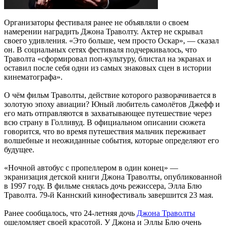
Организаторы фестиваля ранее не объявляли о своем
намерении наградить Джона Траволту. Актер не скрывал
своего удивления. «Это больше, чем просто Оскар», — сказал
он. В социальных сетях фестиваля подчеркивалось, что
Траволта «сформировал поп-культуру, блистал на экранах и
оставил после себя одни из самых знаковых сцен в истории
кинематографа».
О чём фильм Траволты, действие которого разворачивается в
золотую эпоху авиации? Юный любитель самолётов Джефф и
его мать отправляются в захватывающее путешествие через
всю страну в Голливуд. В официальном описании сюжета
говорится, что во время путешествия мальчик переживает
волшебные и неожиданные события, которые определяют его
будущее.
«Ночной автобус с пропеллером в один конец» —
экранизация детской книги Джона Траволты, опубликованной
в 1997 году. В фильме снялась дочь режиссера, Элла Блю
Траволта. 79-й Каннский кинофестиваль завершится 23 мая.
Ранее сообщалось, что 24-летняя дочь
Джона Траволты
ошеломляет своей красотой. У Джона и Эллы Блю очень