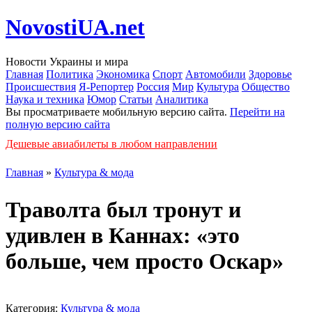
NovostiUA.net
Новости Украины и мира
Главная
Политика
Экономика
Спорт
Автомобили
Здоровье
Происшествия
Я-Репортер
Россия
Мир
Культура
Общество
Наука и техника
Юмор
Статьи
Аналитика
Вы просматриваете мобильную версию сайта.
Перейти на
полную версию сайта
Дешевые авиабилеты в любом направлении
Главная
»
Культура & мода
Траволта был тронут и
удивлен в Каннах: «это
больше, чем просто Оскар»
Категория:
Культура & мода