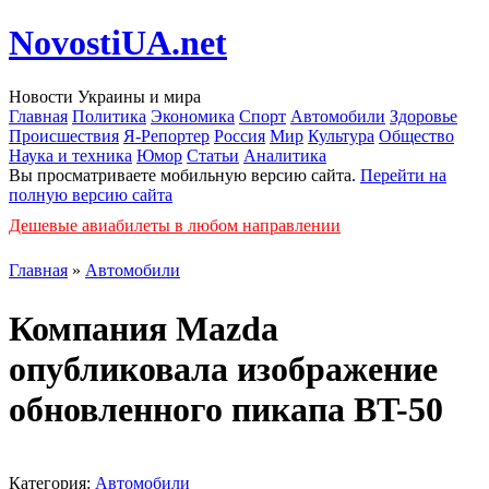
NovostiUA.net
Новости Украины и мира
Главная
Политика
Экономика
Спорт
Автомобили
Здоровье
Происшествия
Я-Репортер
Россия
Мир
Культура
Общество
Наука и техника
Юмор
Статьи
Аналитика
Вы просматриваете мобильную версию сайта.
Перейти на
полную версию сайта
Дешевые авиабилеты в любом направлении
Главная
»
Автомобили
Компания Mazda
опубликовала изображение
обновленного пикапа BT-50
Категория:
Автомобили