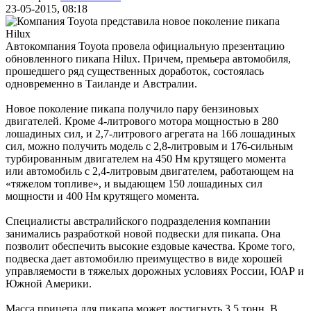
23-05-2015, 08:18
Автокомпания Toyota провела официальную презентацию
обновленного пикапа Hilux. Причем, премьера автомобиля,
прошедшего ряд существенных доработок, состоялась
одновременно в Таиланде и Австралии.
Новое поколение пикапа получило пару бензиновых
двигателей. Кроме 4-литрового мотора мощностью в 280
лошадиных сил, и 2,7-литрового агрегата на 166 лошадиных
сил, можно получить модель с 2,8-литровым и 176-сильным
турбированным двигателем на 450 Нм крутящего момента
или автомобиль с 2,4-литровым двигателем, работающем на
«тяжелом топливе», и выдающем 150 лошадиных сил
мощности и 400 Нм крутящего момента.
Специалисты австралийского подразделения компании
занимались разработкой новой подвески для пикапа. Она
позволит обеспечить высокие ездовые качества. Кроме того,
подвеска дает автомобилю преимущество в виде хорошей
управляемости в тяжелых дорожных условиях России, ЮАР и
Южной Америки.
Масса прицепа для пикапа может достигнуть 3,5 тонн. В