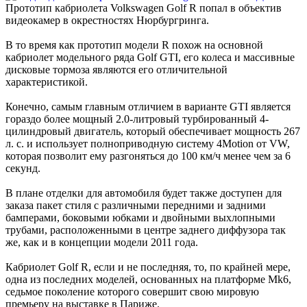
Прототип кабриолета Volkswagen Golf R попал в объектив
видеокамер в окрестностях Нюрбургринга.
В то время как прототип модели R похож на основной
кабриолет модельного ряда Golf GTI, его колеса и массивные
дисковые тормоза являются его отличительной
характеристикой.
Конечно, самым главным отличием в варианте GTI является
гораздо более мощный 2.0-литровый турбированный 4-
цилиндровый двигатель, который обеспечивает мощность 267
л. с. и использует полноприводную систему 4Motion от VW,
которая позволит ему разгоняться до 100 км/ч менее чем за 6
секунд.
В плане отделки для автомобиля будет также доступен для
заказа пакет стиля с различными передними и задними
бамперами, боковыми юбками и двойными выхлопными
трубами, расположенными в центре заднего диффузора так
же, как и в концепции модели 2011 года.
Кабриолет Golf R, если и не последняя, то, по крайней мере,
одна из последних моделей, основанных на платформе Mk6,
седьмое поколение которого совершит свою мировую
премьеру на выставке в Париже.