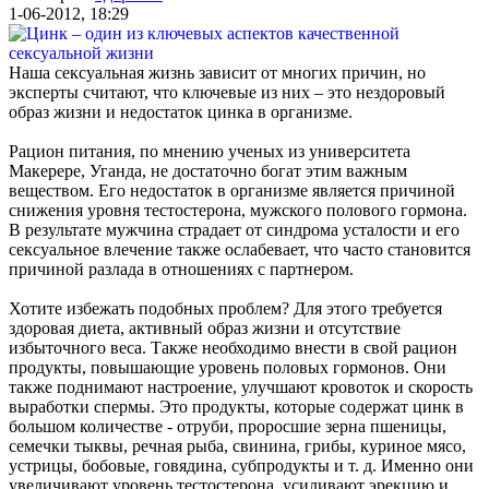
1-06-2012, 18:29
Наша сексуальная жизнь зависит от многих причин, но
эксперты считают, что ключевые из них – это нездоровый
образ жизни и недостаток цинка в организме.
Рацион питания, по мнению ученых из университета
Макерере, Уганда, не достаточно богат этим важным
веществом. Его недостаток в организме является причиной
снижения уровня тестостерона, мужского полового гормона.
В результате мужчина страдает от синдрома усталости и его
сексуальное влечение также ослабевает, что часто становится
причиной разлада в отношениях с партнером.
Хотите избежать подобных проблем? Для этого требуется
здоровая диета, активный образ жизни и отсутствие
избыточного веса. Также необходимо внести в свой рацион
продукты, повышающие уровень половых гормонов. Они
также поднимают настроение, улучшают кровоток и скорость
выработки спермы. Это продукты, которые содержат цинк в
большом количестве - отруби, проросшие зерна пшеницы,
семечки тыквы, речная рыба, свинина, грибы, куриное мясо,
устрицы, бобовые, говядина, субпродукты и т. д. Именно они
увеличивают уровень тестостерона, усиливают эрекцию и