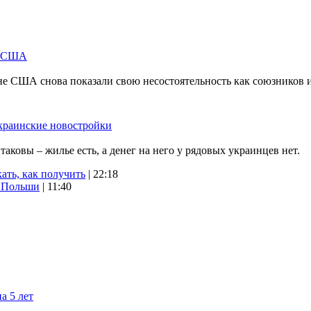
м США
не США снова показали свою несостоятельность как союзников 
краинские новостройки
ковы – жилье есть, а денег на него у рядовых украинцев нет.
ать, как получить
| 22:18
х Польши
| 11:40
а 5 лет