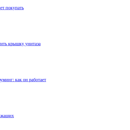
ет покупать
стить крышку унитаза
уминг: как он работает
лужащих