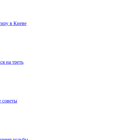
тиру в Киеве
я на треть
е советы
время ходьбы