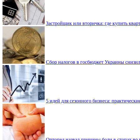
Застройщик или вторичка: где купить квар
Сбор налогов в госбюджет Украины снизилс
5 идей для сезонного бизнеса: практически
Ортопед назвал причины боли в стопах во 