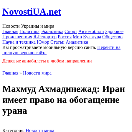
NovostiUA.net
Новости Украины и мира
Главная
Политика
Экономика
Спорт
Автомобили
Здоровье
Происшествия
Я-Репортер
Россия
Мир
Культура
Общество
Наука и техника
Юмор
Статьи
Аналитика
Вы просматриваете мобильную версию сайта.
Перейти на
полную версию сайта
Дешевые авиабилеты в любом направлении
Главная
»
Новости мира
Махмуд Ахмадинежад: Иран
имеет право на обогащение
урана
Категория:
Новости мира