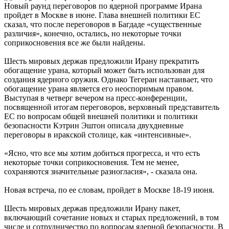
Новый раунд переговоров по ядерной программе Ирана
пройдет в Москве в июне. Глава внешней политики ЕС
сказал, что после переговоров в Багдаде «существенные
различия», конечно, остались, но некоторые точки
соприкосновения все же были найдены.
Шесть мировых держав предложили Ирану прекратить
обогащение урана, который может быть использован для
создания ядерного оружия. Однако Тегеран настаивает, что
обогащение урана является его неоспоримым правом.
Выступая в четверг вечером на пресс-конференции,
посвященной итогам переговоров, верховный представитель
ЕС по вопросам общей внешней политики и политики
безопасности Кэтрин Эштон описала двухдневные
переговоры в иракской столице, как «интенсивные».
«Ясно, что все мы хотим добиться прогресса, и что есть
некоторые точки соприкосновения. Тем не менее,
сохраняются значительные разногласия», - сказала она.
Новая встреча, по ее словам, пройдет в Москве 18-19 июня.
Шесть мировых держав предложили Ирану пакет,
включающий сочетание новых и старых предложений, в том
числе и сотрудничество по вопросам ядерной безопасности. В