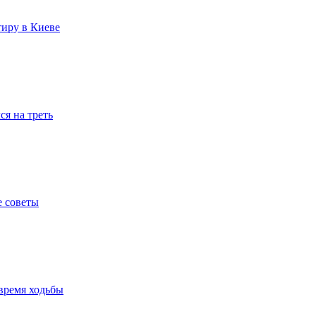
тиру в Киеве
я на треть
е советы
время ходьбы