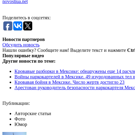
novostiua.net
Поделитесь в соцсетях:
Новости партнеров
Обсудить новость
Нашли ошибку? Сообщите нам! Выделите текст и нажмите
Ctr
Популярные видео
Другие новости по теме:
Кровавые разборки в Мексике: обнаружены еще 14 расчл
Войны наркокартелей в Мексике. 49 изуродованных тел н
Кровавая бойня в Мексике. Число жертв достигло 23
Арестован руководитель безопасности наркокартеля Мек
Публикации:
Авторские статьи
Фото
Юмор