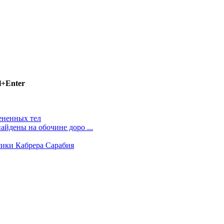
l+Enter
ененных тел
айдены на обочине доро ...
сики Кабрера Сарабия