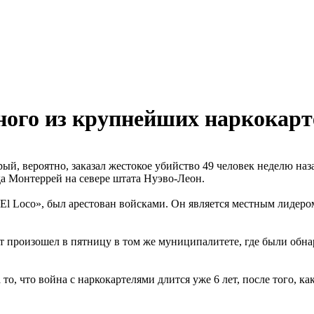
дного из крупнейших наркокарт
рый, вероятно, заказал жестокое убийство 49 человек неделю на
а Монтеррей на севере штата Нуэво-Леон.
El Loco», был арестован войсками. Он является местным лидеро
т произошел в пятницу в том же муниципалитете, где были обна
о, что война с наркокартелями длится уже 6 лет, после того, к