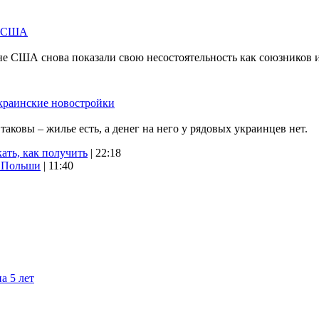
м США
не США снова показали свою несостоятельность как союзников 
краинские новостройки
ковы – жилье есть, а денег на него у рядовых украинцев нет.
ать, как получить
| 22:18
х Польши
| 11:40
а 5 лет