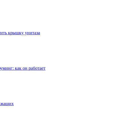
стить крышку унитаза
уминг: как он работает
лужащих