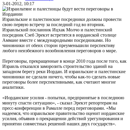
3-01-2012, 10:17
Израильские и палестинские посредники должны провести
свою первую встречу за последний год во вторник.
Израильский посланник Ицхак Молчо и палестинский
посредник Сэеб Эрекэт встретятся в иорданской столице
Аммане вместе с международными посредниками. Но
чиновники от обеих сторон преуменьшили перспективу
любого неизбежного возобновления переговоров о мире.
Переговоры, прекращенные в конце 2010 года после того, как
Израиль отказался заморозить строительство зданий на
западном берегу реки Иордан. И израильские и палестинские
чиновники не сделали ничего, чтобы как-то сделать новые
переговоры более перспективными, как считают многие
аналитики.
«Иорданские усилия - попытки, предпринятые в последнюю
минуту спасти ситуацию», - сказал Эрекэт репортерам на
пресс-конференции в Рамалле перед переговорами. «Мы
надеемся, что израильское правительство оценит иорданские
усилия, объявив о прекращении действий урегулирования и
принятии совместных решений наших двух государств».