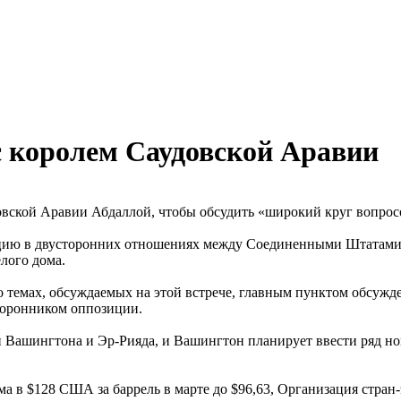
с королем Саудовской Аравии
овской Аравии Абдаллой, чтобы обсудить «широкий круг вопрос
цию в двусторонних отношениях между Соединенными Штатами и
лого дома.
 о темах, обсуждаемых на этой встрече, главным пунктом обсужд
торонником оппозиции.
й Вашингтона и Эр-Рияда, и Вашингтон планирует ввести ряд нов
а в $128 США за баррель в марте до $96,63, Организация стран