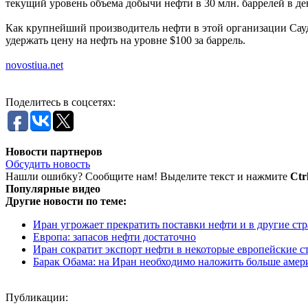
текущий уровень объема добычи нефти в 30 млн. баррелей в де
Как крупнейший производитель нефти в этой организации Сауд
удержать цену на нефть на уровне $100 за баррель.
novostiua.net
Поделитесь в соцсетях:
Новости партнеров
Обсудить новость
Нашли ошибку? Сообщите нам! Выделите текст и нажмите
Ctr
Популярные видео
Другие новости по теме:
Иран угрожает прекратить поставки нефти и в другие ст
Европа: запасов нефти достаточно
Иран сократит экспорт нефти в некоторые европейские с
Барак Обама: на Иран необходимо наложить больше амер
Публикации: