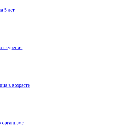
а 5 лет
 от курения
ица в возрасте
в организме