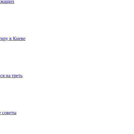
лужащих
тиру в Киеве
я на треть
е советы