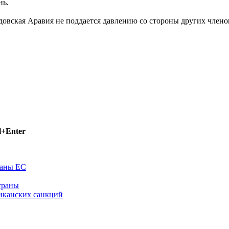
нь.
овская Аравия не поддается давлению со стороны других членов
l+Enter
раны ЕС
траны
иканских санкций