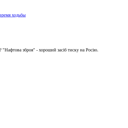
время ходьбы
 "Нафтова зброя" - хороший засіб тиску на Росію.