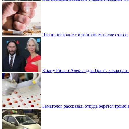
Что происходит с организмом после отказа
Киану Ривз и Александра Грант: какая разн
Гематолог рассказал, откуда берется тромб 