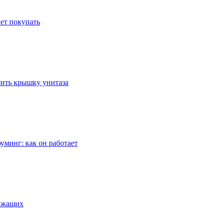
ет покупать
стить крышку унитаза
уминг: как он работает
лужащих