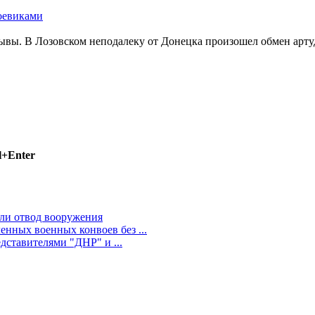
оевиками
рывы. В Лозовском неподалеку от Донецка произошел обмен арт
l+Enter
ли отвод вооружения
ных военных конвоев без ...
ставителями "ДНР" и ...