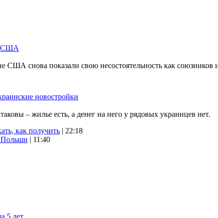
м США
не США снова показали свою несостоятельность как союзников 
краинские новостройки
ковы – жилье есть, а денег на него у рядовых украинцев нет.
ать, как получить
| 22:18
х Польши
| 11:40
а 5 лет