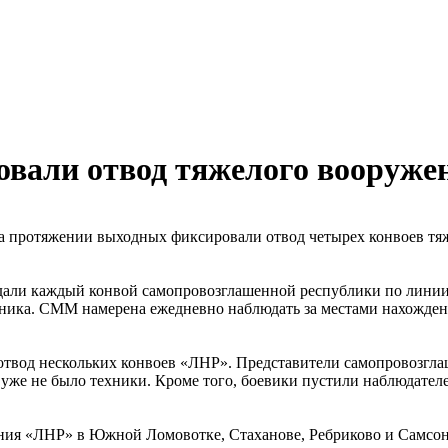
вали отвод тяжелого вооруж
 протяжении выходных фиксировали отвод четырех конвоев тяж
ли каждый конвой самопровозглашенной республики по линии 
техника. СММ намерена ежедневно наблюдать за местами нахожде
отвод нескольких конвоев «ЛНР». Представители самопровозгл
уже не было техники. Кроме того, боевики пустили наблюдателе
ия «ЛНР» в Южной Ломовотке, Стаханове, Ребриково и Самсон