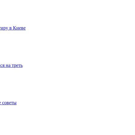
тиру в Киеве
я на треть
е советы