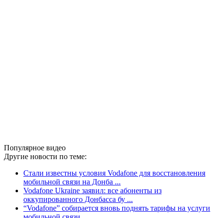
Популярное видео
Другие новости по теме:
Стали известны условия Vodafone для восстановления
мобильной связи на Донба ...
Vodafone Ukraine‏ заявил: все абоненты из
оккупированного Донбасса бу ...
“Vodafone” собирается вновь поднять тарифы на услуги
мобильной связи