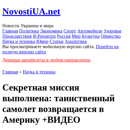
NovostiUA.net
Новости Украины и мира
Главная
Политика
Экономика
Спорт
Автомобили
Здоровье
Происшествия
Я-Репортер
Россия
Мир
Культура
Общество
Наука и техника
Юмор
Статьи
Аналитика
Вы просматриваете мобильную версию сайта.
Перейти на
полную версию сайта
Дешевые авиабилеты в любом направлении
Главная
»
Наука и техника
Секретная миссия
выполнена: таинственный
самолет возвращается в
Америку +ВИДЕО