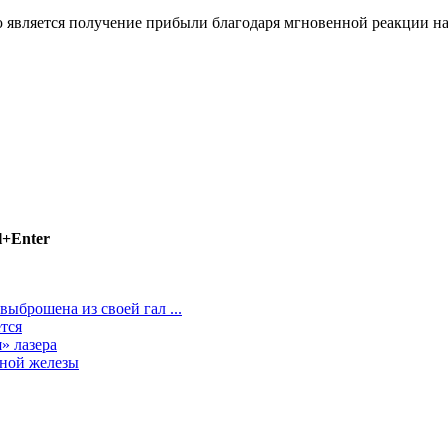
 является получение прибыли благодаря мгновенной реакции на
l+Enter
ыброшена из своей гал ...
ется
» лазера
чной железы