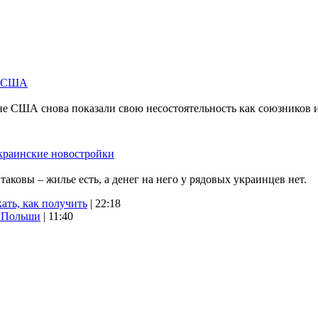
м США
не США снова показали свою несостоятельность как союзников 
краинские новостройки
ковы – жилье есть, а денег на него у рядовых украинцев нет.
ать, как получить
| 22:18
х Польши
| 11:40