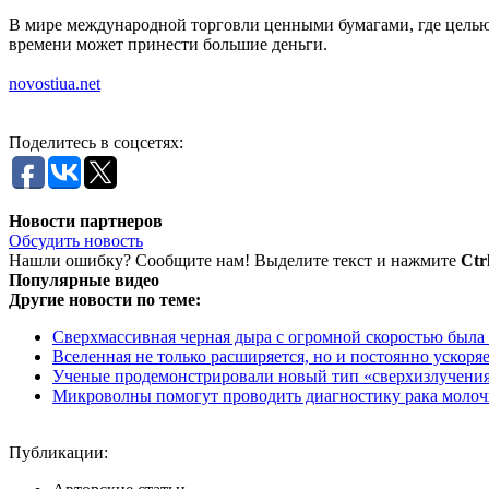
В мире международной торговли ценными бумагами, где целью
времени может принести большие деньги.
novostiua.net
Поделитесь в соцсетях:
Новости партнеров
Обсудить новость
Нашли ошибку? Сообщите нам! Выделите текст и нажмите
Ctr
Популярные видео
Другие новости по теме:
Сверхмассивная черная дыра с огромной скоростью была в
Вселенная не только расширяется, но и постоянно ускоря
Ученые продемонстрировали новый тип «сверхизлучения
Микроволны помогут проводить диагностику рака моло
Публикации: