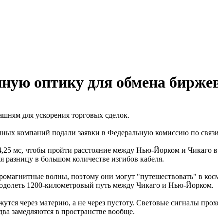
ную оптику для обмена бирже
шням для ускорения торговых сделок.
онных компаний подали заявки в Федеральную комиссию по связи
4,25 мс, чтобы пройти расстояние между Нью-Йорком и Чикаго в 
я разницу в большом количестве изгибов кабеля.
омагнитные волны, поэтому они могут "путешествовать" в косми
реодолеть 1200-километровый путь между Чикаго и Нью-Йорком.
утся через материю, а не через пустоту. Световые сигналы прох
два замедляются в пространстве вообще.