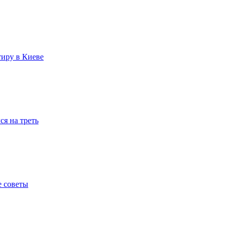
тиру в Киеве
я на треть
е советы