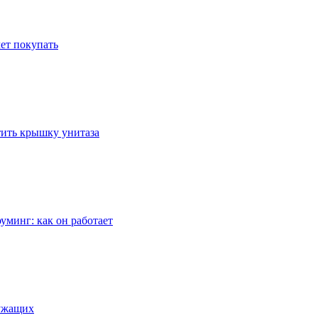
ет покупать
стить крышку унитаза
уминг: как он работает
лужащих