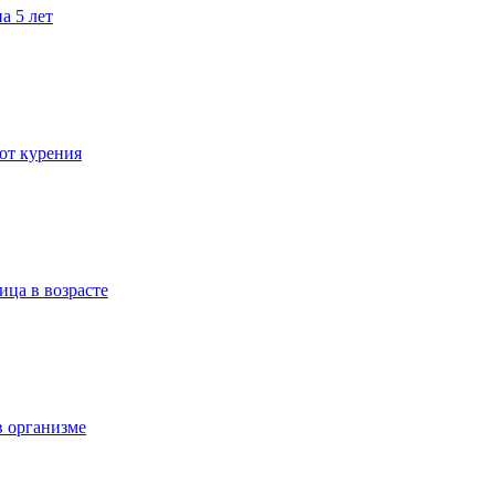
а 5 лет
 от курения
ица в возрасте
в организме