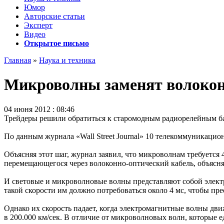
Юмор
Авторские статьи
Эксперт
Видео
Открытое письмо
Главная
»
Наука и техника
Микроволны заменят волокон
04 июня 2012 : 08:46
Трейдеры решили обратиться к старомодным радиорелейным ба
По данным журнала «Wall Street Journal» 10 телекоммуникаци
Объясняя этот шаг, журнал заявил, что микроволнам требуется 
перемещающегося через волоконно-оптический кабель, объясня
И световые и микроволновые волны представляют собой электр
такой скорости им должно потребоваться около 4 мс, чтобы п
Однако их скорость падает, когда электромагнитные волны движ
в 200.000 км/сек. В отличие от микроволновых волн, которые е