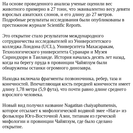
На основе проведенного анализа ученые оценили вес
животного примерно в 27 тонн, что эквивалентно весу девяти
взрослых азиатских слонов, и его длину до 27 метров.
Подробные результаты исследования были опубликованы в
престижном журнале Scientific Reports.
Это открытие стало результатом международного
сотрудничества исследователей из Университетского
колледжа Лондона (UCL), Университета Махасаракам,
Технологического университета Суранари и Музея
Сириндхорн в Таиланде. История началась десять лет назад,
когда на берегу пруда в провинции Чайяпхум были
обнаружены останки огромного динозавра.
Находка включала фрагменты позвоночника, ребер, таза и
конечностей. Впечатляющая кость передней конечности имеет
длину 1,78 метра (5,9 фута), что почти равно длине среднего
взрослого человека.
Новый вид получил название Nagatitan chaiyaphumensis,
которое отсылает к мифологической водяной змее «Нага» из
фольклора Юго-Восточной Азии, титанам из греческой
мифологии и провинции Чайяпхум, где было сделано
открытие.