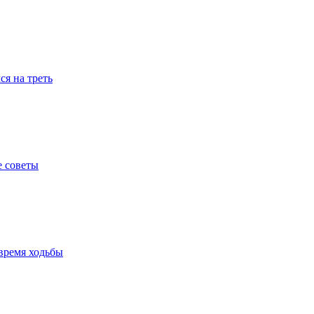
я на треть
е советы
время ходьбы