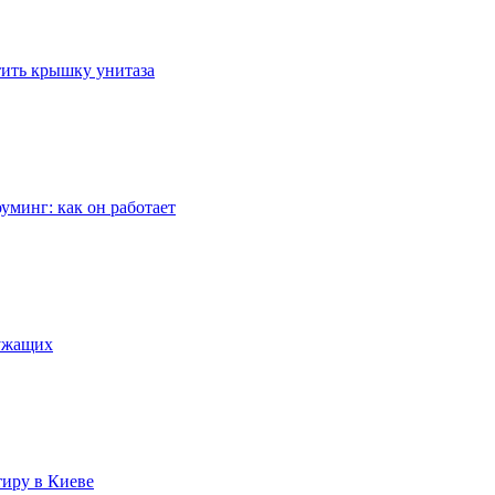
стить крышку унитаза
уминг: как он работает
лужащих
тиру в Киеве