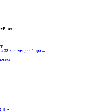
l+Enter
ер
а 32-километровой про ...
ловека
м США