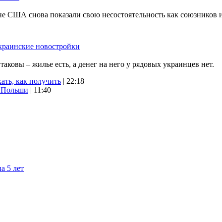
не США снова показали свою несостоятельность как союзников 
краинские новостройки
ковы – жилье есть, а денег на него у рядовых украинцев нет.
ать, как получить
| 22:18
х Польши
| 11:40
а 5 лет