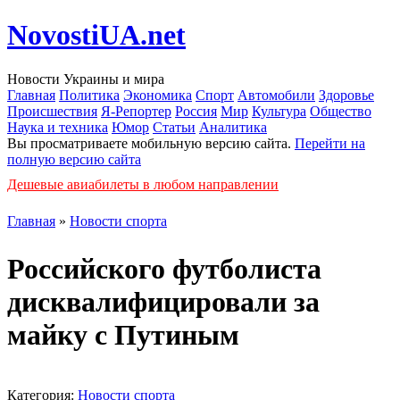
NovostiUA.net
Новости Украины и мира
Главная
Политика
Экономика
Спорт
Автомобили
Здоровье
Происшествия
Я-Репортер
Россия
Мир
Культура
Общество
Наука и техника
Юмор
Статьи
Аналитика
Вы просматриваете мобильную версию сайта.
Перейти на
полную версию сайта
Дешевые авиабилеты в любом направлении
Главная
»
Новости спорта
Российского футболиста
дисквалифицировали за
майку с Путиным
Категория:
Новости спорта