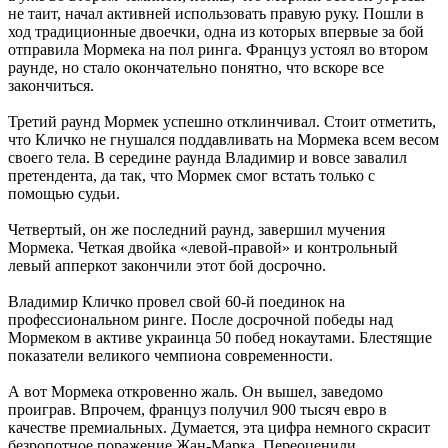
не таит, начал активней использовать правую руку. Пошли в
ход традиционные двоечки, одна из которых впервые за бой
отправила Мормека на пол ринга. Француз устоял во втором
раунде, но стало окончательно понятно, что вскоре все
закончиться.
Третий раунд Мормек успешно отклинчивал. Стоит отметить,
что Кличко не гнушался поддавливать на Мормека всем весом
своего тела. В середине раунда Владимир и вовсе завалил
претендента, да так, что Мормек смог встать только с
помощью судьи.
Четвертый, он же последний раунд, завершил мучения
Мормека. Четкая двойка «левой-правой» и контрольный
левый апперкот закончили этот бой досрочно.
Владимир Кличко провел свой 60-й поединок на
профессиональном ринге. После досрочной победы над
Мормеком в активе украинца 50 побед нокаутами. Блестящие
показатели великого чемпиона современности.
А вот Мормека откровенно жаль. Он вышел, заведомо
проиграв. Впрочем, француз получил 900 тысяч евро в
качестве премиальных. Думается, эта цифра немного скрасит
безропотное поражение Жан-Марка. Переоценили