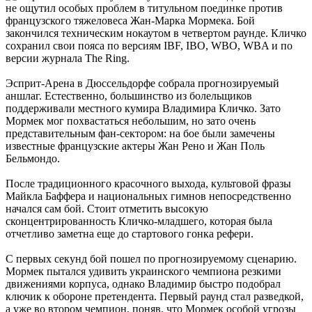
не ощутил особых проблем в титульном поединке против
французского тяжеловеса Жан-Марка Мормека. Бой
закончился техническим нокаутом в четвертом раунде. Кличко
сохранил свои пояса по версиям IBF, IBO, WBO, WBA и по
версии журнала The Ring.
Эсприт-Арена в Дюссельдорфе собрала прогнозируемый
аншлаг. Естественно, большинство из болельщиков
поддерживали местного кумира Владимира Кличко. Зато
Мормек мог похвастаться небольшим, но зато очень
представительным фан-сектором: на бое были замечены
известные французские актеры Жан Рено и Жан Поль
Бельмондо.
После традиционного красочного выхода, культовой фразы
Майкла Баффера и национальных гимнов непосредственно
начался сам бой. Стоит отметить высокую
сконцентрированность Кличко-младшего, которая была
отчетливо заметна еще до стартового гонка рефери.
С первых секунд бой пошел по прогнозируемому сценарию.
Мормек пытался удивить украинского чемпиона резкими
движениями корпуса, однако Владимир быстро подобрал
ключик к обороне претендента. Первый раунд стал разведкой,
а уже во втором чемпион, поняв, что Мормек особой угрозы