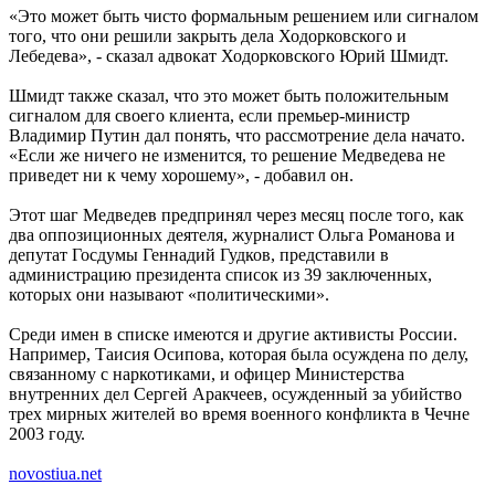
«Это может быть чисто формальным решением или сигналом
того, что они решили закрыть дела Ходорковского и
Лебедева», - сказал адвокат Ходорковского Юрий Шмидт.
Шмидт также сказал, что это может быть положительным
сигналом для своего клиента, если премьер-министр
Владимир Путин дал понять, что рассмотрение дела начато.
«Если же ничего не изменится, то решение Медведева не
приведет ни к чему хорошему», - добавил он.
Этот шаг Медведев предпринял через месяц после того, как
два оппозиционных деятеля, журналист Ольга Романова и
депутат Госдумы Геннадий Гудков, представили в
администрацию президента список из 39 заключенных,
которых они называют «политическими».
Среди имен в списке имеются и другие активисты России.
Например, Таисия Осипова, которая была осуждена по делу,
связанному с наркотиками, и офицер Министерства
внутренних дел Сергей Аракчеев, осужденный за убийство
трех мирных жителей во время военного конфликта в Чечне
2003 году.
novostiua.net