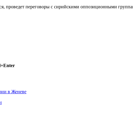
ся, проведет переговоры с сирийскими оппозиционными группа
l+Enter
рии в Женеве
и