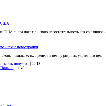
м США
не США снова показали свою несостоятельность как союзников 
краинские новостройки
ковы – жилье есть, а денег на него у рядовых украинцев нет.
ать, как получить
| 22:18
х Польши
| 11:40
а 5 лет