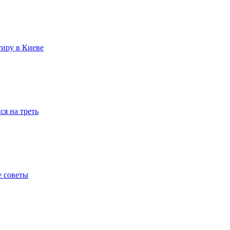
тиру в Киеве
я на треть
е советы