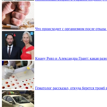
Что происходит с организмом после отказа
Киану Ривз и Александра Грант: какая разн
Гематолог рассказал, откуда берется тромб 