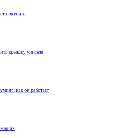
ет покупать
стить крышку унитаза
уминг: как он работает
лужащих