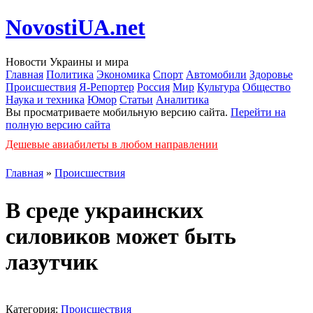
NovostiUA.net
Новости Украины и мира
Главная
Политика
Экономика
Спорт
Автомобили
Здоровье
Происшествия
Я-Репортер
Россия
Мир
Культура
Общество
Наука и техника
Юмор
Статьи
Аналитика
Вы просматриваете мобильную версию сайта.
Перейти на
полную версию сайта
Дешевые авиабилеты в любом направлении
Главная
»
Происшествия
В среде украинских
силовиков может быть
лазутчик
Категория:
Происшествия