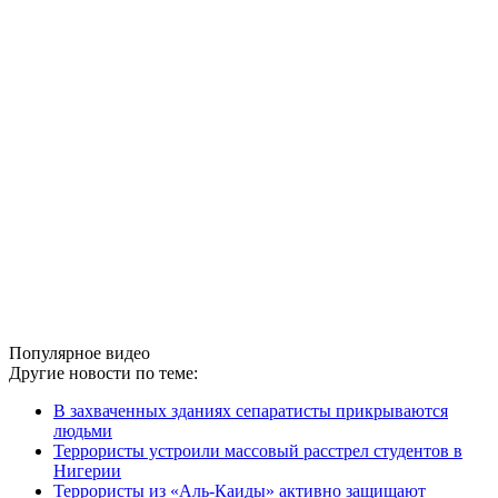
Популярное видео
Другие новости по теме:
В захваченных зданиях сепаратисты прикрываются
людьми
Террористы устроили массовый расстрел студентов в
Нигерии
Террористы из «Аль-Каиды» активно защищают