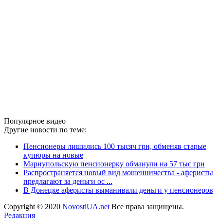
Популярное видео
Другие новости по теме:
Пенсионеры лишились 100 тысяч грн, обменяв старые
купюры на новые
Мариупольскую пенсионерку обманули на 57 тыс грн
Распространяется новый вид мошенничества - аферисты
предлагают за деньги ос ...
В Донецке аферисты выманивали деньги у пенсионеров
Copyright © 2020
NovostiUA.net
Все права защищены.
Редакция