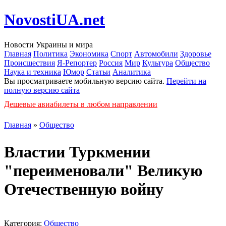
NovostiUA.net
Новости Украины и мира
Главная
Политика
Экономика
Спорт
Автомобили
Здоровье
Происшествия
Я-Репортер
Россия
Мир
Культура
Общество
Наука и техника
Юмор
Статьи
Аналитика
Вы просматриваете мобильную версию сайта.
Перейти на
полную версию сайта
Дешевые авиабилеты в любом направлении
Главная
»
Общество
Властии Туркмении
"переименовали" Великую
Отечественную войну
Категория:
Общество