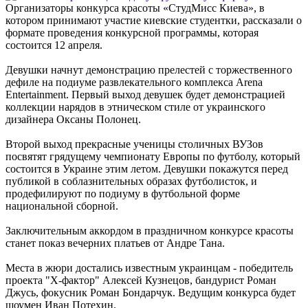
Организаторы конкурса красоты «СтудМисс Киева», в
котором принимают участие киевские студентки, рассказали о
формате проведения конкурсной программы, которая
состоится 12 апреля.
Девушки начнут демонстрацию прелестей с торжественного
дефиле на подиуме развлекательного комплекса Arena
Entertainment. Первый выход девушек будет демонстрацией
коллекции нарядов в этническом стиле от украинского
дизайнера Оксаны Полонец.
Второй выход прекрасные ученицы столичных ВУЗов
посвятят грядущему чемпионату Европы по футболу, который
состоится в Украине этим летом. Девушки покажутся перед
публикой в соблазнительных образах футболисток, и
продефилируют по подиуму в футбольной форме
национальной сборной.
Заключительным аккордом в праздничном конкурсе красоты
станет показ вечерних платьев от Андре Тана.
Места в жюри достались известным украинцам - победитель
проекта "Х-фактор" Алексей Кузнецов, бандурист Роман
Джусь, фокусник Роман Бондарчук. Ведущим конкурса будет
шоумен Иван Потехин.