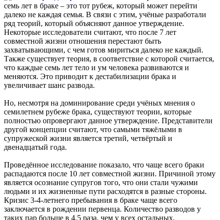
семь лет в браке – это тот рубеж, который может перейти
далеко не каждая семья. В связи с этим, учёные разработали
ряд теорий, который объясняют данное утверждение.
Некоторые исследователи считают, что после 7 лет
совместной жизни отношения перестают быть
захватывающими, с чем готов мириться далеко не каждый.
Также существует теория, в соответствие с которой считается,
что каждые семь лет тело и ум человека развиваются и
меняются. Это приводит к дестабилизации брака и
увеличивает шанс развода.
Но, несмотря на доминирование среди учёных мнения о
семилетнем рубеже брака, существуют теории, которые
полностью опровергают данное утверждение. Представители
другой концепции считают, что самыми тяжёлыми в
супружеской жизни является третий, четвёртый и
двенадцатый года.
Проведённое
исследование
показало, что чаще всего браки
распадаются после 10 лет совместной жизни. Причиной этому
является осознание супругов того, что они стали чужими
людьми и их жизненные пути расходятся в разные стороны.
Кризис 3-4-летнего пребывания в браке чаще всего
заключается в рождении первенца. Количество разводов у
таких пар больше в 4,5 раза, чем у всех остальных.