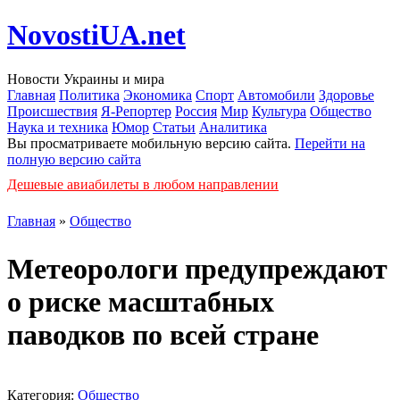
NovostiUA.net
Новости Украины и мира
Главная
Политика
Экономика
Спорт
Автомобили
Здоровье
Происшествия
Я-Репортер
Россия
Мир
Культура
Общество
Наука и техника
Юмор
Статьи
Аналитика
Вы просматриваете мобильную версию сайта.
Перейти на
полную версию сайта
Дешевые авиабилеты в любом направлении
Главная
»
Общество
Метеорологи предупреждают
о риске масштабных
паводков по всей стране
Категория:
Общество