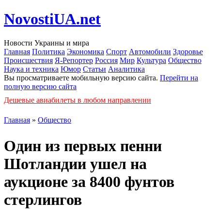
NovostiUA.net
Новости Украины и мира
Главная
Политика
Экономика
Спорт
Автомобили
Здоровье
Происшествия
Я-Репортер
Россия
Мир
Культура
Общество
Наука и техника
Юмор
Статьи
Аналитика
Вы просматриваете мобильную версию сайта.
Перейти на
полную версию сайта
Дешевые авиабилеты в любом направлении
Главная
»
Общество
Один из первых пенни
Шотландии ушел на
аукционе за 8400 фунтов
стерлингов