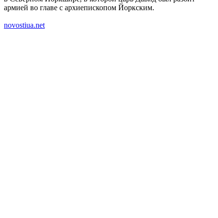
армией во главе с архиепископом Йоркским.
novostiua.net