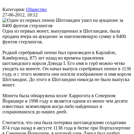
Категория:
Общество
27-06-2012, 18:12
Одна из первых монет, выпущенных в Шотландии, была
продана вчера на аукционе за ошеломляющую сумму в 8400
фунтов стерлингов.
Редкий серебряный пенни был произведен в Карлайле,
Камберленд, 875 лет назад во времена правления
шотландского короля Дэвида I. Его имя и герб можно четко
увидеть на монете. Он начал выпуск серебряных пенни в 1136
году, и с этого момента они носили изображение и имя короля
Шотландии. До этого в Шотландии никогда не было выпуска
монет.
Монета была обнаружена возле Харрогита в Северном
Йоркшире в 1998 году и является одним из менее чем десяти
известных экземпляров когда-либо найденных и
сохранившихся до наших дней.
Считается, что она была потеряна шотландскими солдатами
874 года назад в августе 1138 года в битве при Норталлертоне
в Северном Йоркшире, в которой царь Давид был разбит