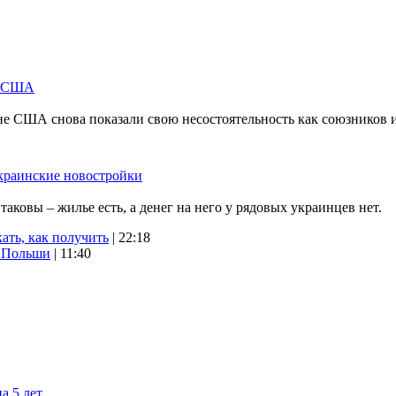
м США
не США снова показали свою несостоятельность как союзников 
краинские новостройки
ковы – жилье есть, а денег на него у рядовых украинцев нет.
ать, как получить
| 22:18
х Польши
| 11:40
а 5 лет