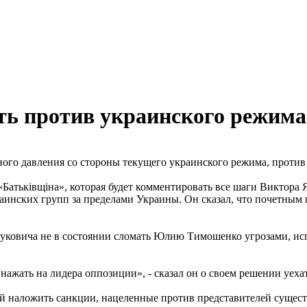
ь против украинского режима
го давления со стороны текущего украинского режима, против 
«Батьківщіна», которая будет комментировать все шаги Виктора
раинских групп за пределами Украины. Он сказал, что почетным 
уковича не в состоянии сломать Юлию Тимошенко угрозами, ис
нажать на лидера оппозиции», - сказал он о своем решении уеха
й наложить санкции, нацеленные против представителей сущест