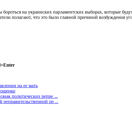
ороться на украинских парламентских выборах, которые будут
атели полагают, что это было главной причиной возбуждения уго
l+Enter
влении на ее мать
мошенко
нак политических репре ...
 неправительственной ор ...