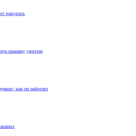
ет покупать
стить крышку унитаза
уминг: как он работает
лужащих