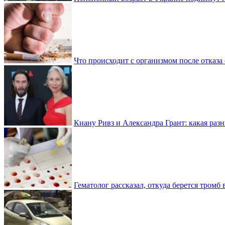
Что происходит с организмом после отказа
Киану Ривз и Александра Грант: какая разн
Гематолог рассказал, откуда берется тромб 