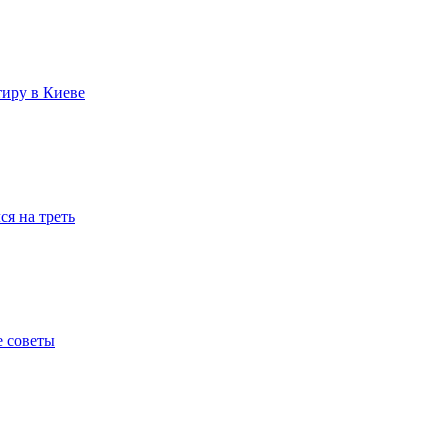
тиру в Киеве
я на треть
е советы