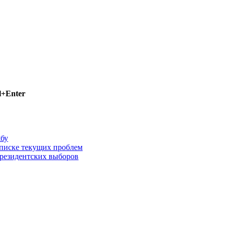
l+Enter
жбу
списке текущих проблем
резидентских выборов