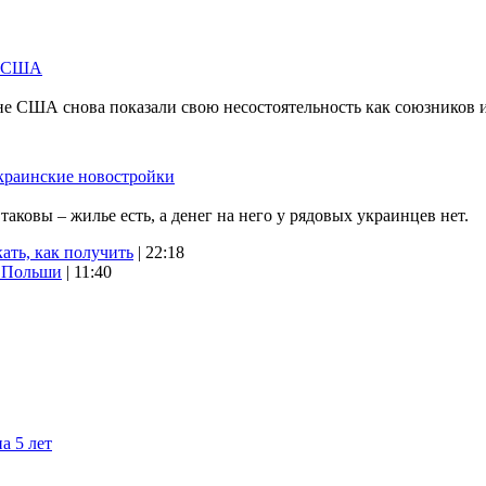
м США
не США снова показали свою несостоятельность как союзников 
краинские новостройки
ковы – жилье есть, а денег на него у рядовых украинцев нет.
ать, как получить
| 22:18
х Польши
| 11:40
а 5 лет