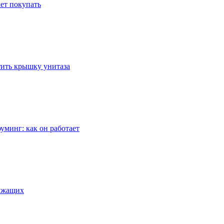
ет покупать
стить крышку унитаза
уминг: как он работает
лужащих