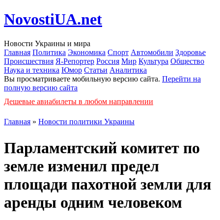
NovostiUA.net
Новости Украины и мира
Главная
Политика
Экономика
Спорт
Автомобили
Здоровье
Происшествия
Я-Репортер
Россия
Мир
Культура
Общество
Наука и техника
Юмор
Статьи
Аналитика
Вы просматриваете мобильную версию сайта.
Перейти на
полную версию сайта
Дешевые авиабилеты в любом направлении
Главная
»
Новости политики Украины
Парламентский комитет по
земле изменил предел
площади пахотной земли для
аренды одним человеком