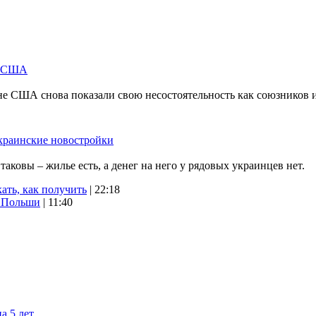
м США
не США снова показали свою несостоятельность как союзников 
краинские новостройки
ковы – жилье есть, а денег на него у рядовых украинцев нет.
ать, как получить
| 22:18
х Польши
| 11:40
а 5 лет