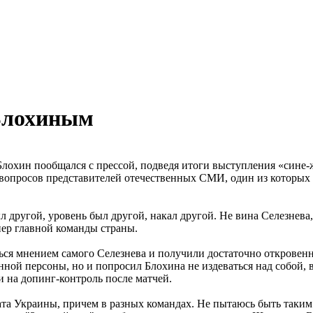
 Блохиным
Блохин пообщался с прессой, подведя итоги выступления «сине
 вопросов представителей отечественных СМИ, один из которых
 другой, уровень был другой, накал другой. Не вина Селезнева,
нер главной команды страны.
ься мнением самого Селезнева и получили достаточно открове
нной персоны, но и попросил Блохина не издеваться над собой, 
 на допинг-контроль после матчей.
а Украины, причем в разных командах. Не пытаюсь быть таким 