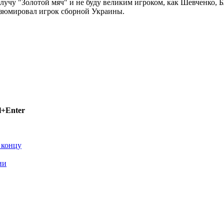
учу "Золотой мяч" и не буду великим игроком, как Шевченко, Б
езюмировал игрок сборной Украины.
l+Enter
 концу
ии