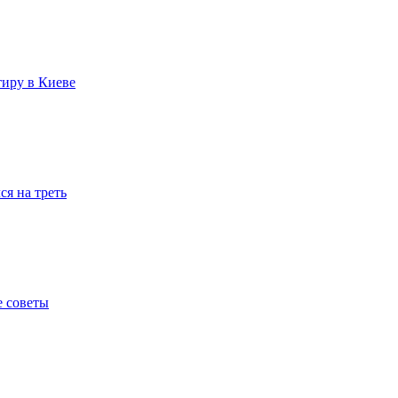
тиру в Киеве
я на треть
е советы