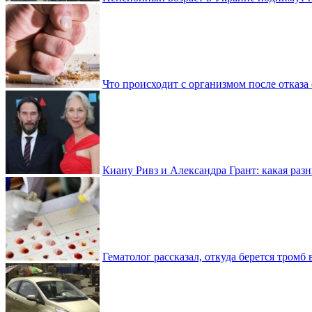
Что происходит с организмом после отказа
Киану Ривз и Александра Грант: какая разн
Гематолог рассказал, откуда берется тромб 