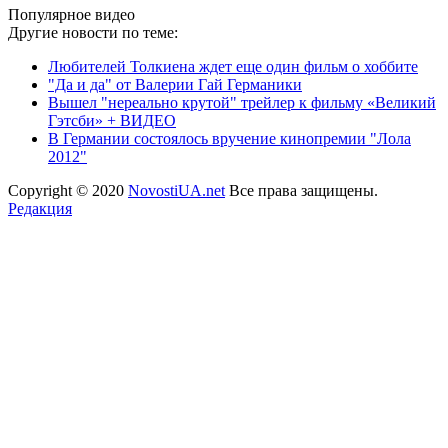
Популярное видео
Другие новости по теме:
Любителей Толкиена ждет еще один фильм о хоббите
"Да и да" от Валерии Гай Германики
Вышел "нереально крутой" трейлер к фильму «Великий
Гэтсби» + ВИДЕО
В Германии состоялось вручение кинопремии "Лола
2012"
Copyright © 2020
NovostiUA.net
Все права защищены.
Редакция