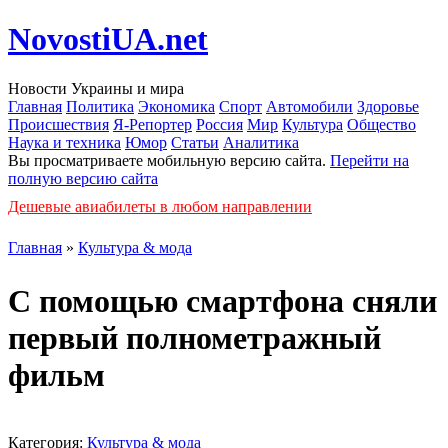
NovostiUA.net
Новости Украины и мира
Главная
Политика
Экономика
Спорт
Автомобили
Здоровье
Происшествия
Я-Репортер
Россия
Мир
Культура
Общество
Наука и техника
Юмор
Статьи
Аналитика
Вы просматриваете мобильную версию сайта.
Перейти на
полную версию сайта
Дешевые авиабилеты в любом направлении
Главная
»
Культура & мода
С помощью смартфона сняли
первый полнометражный
фильм
Категория:
Культура & мода