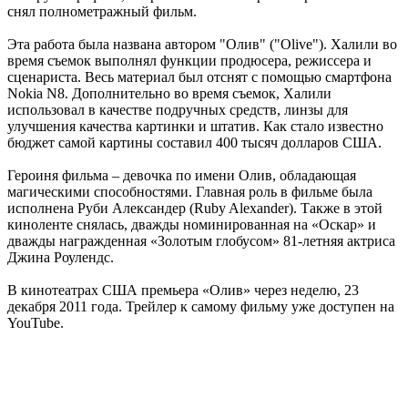
снял полнометражный фильм.
Эта работа была названа автором "Олив" ("Olive"). Халили во
время съемок выполнял функции продюсера, режиссера и
сценариста. Весь материал был отснят с помощью смартфона
Nokia N8. Дополнительно во время съемок, Халили
использовал в качестве подручных средств, линзы для
улучшения качества картинки и штатив. Как стало известно
бюджет самой картины составил 400 тысяч долларов США.
Героиня фильма – девочка по имени Олив, обладающая
магическими способностями. Главная роль в фильме была
исполнена Руби Александер (Ruby Alexander). Также в этой
киноленте снялась, дважды номинированная на «Оскар» и
дважды награжденная «Золотым глобусом» 81-летняя актриса
Джина Роулендс.
В кинотеатрах США премьера «Олив» через неделю, 23
декабря 2011 года. Трейлер к самому фильму уже доступен на
YouTube.