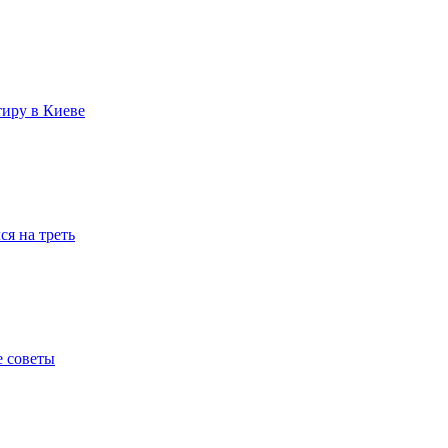
тиру в Киеве
я на треть
е советы