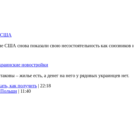
м США
не США снова показали свою несостоятельность как союзников 
краинские новостройки
ковы – жилье есть, а денег на него у рядовых украинцев нет.
ать, как получить
| 22:18
х Польши
| 11:40