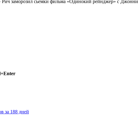
» Рич заморозил сьемки фильма «Одинокий рейнджер» с Джонни 
l+Enter
в за 188 дней