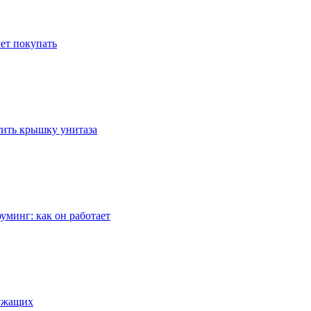
ет покупать
стить крышку унитаза
уминг: как он работает
лужащих