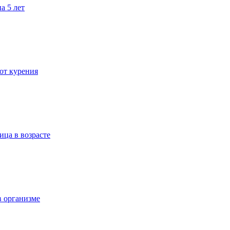
а 5 лет
 от курения
ица в возрасте
в организме