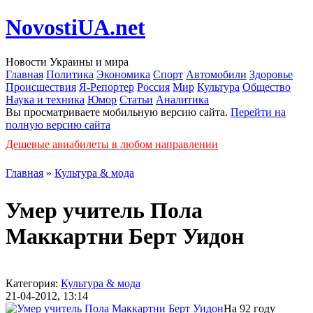
NovostiUA.net
Новости Украины и мира
Главная
Политика
Экономика
Спорт
Автомобили
Здоровье
Происшествия
Я-Репортер
Россия
Мир
Культура
Общество
Наука и техника
Юмор
Статьи
Аналитика
Вы просматриваете мобильную версию сайта.
Перейти на
полную версию сайта
Дешевые авиабилеты в любом направлении
Главная
»
Культура & мода
Умер учитель Пола
Маккартни Берт Уидон
Категория:
Культура & мода
21-04-2012, 13:14
На 92 году