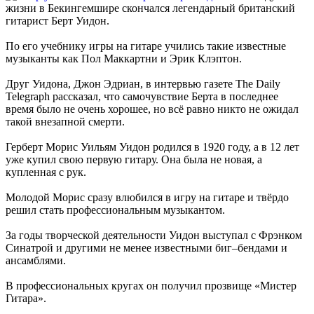
жизни в Бекингемшире скончался легендарный британский
гитарист Берт Уидон.
По его учебнику игры на гитаре учились такие известные
музыканты как Пол Маккартни и Эрик Клэптон.
Друг Уидона, Джон Эдриан, в интервью газете The Daily
Telegraph рассказал, что самочувствие Берта в последнее
время было не очень хорошее, но всё равно никто не ожидал
такой внезапной смерти.
Герберт Морис Уильям Уидон родился в 1920 году, а в 12 лет
уже купил свою первую гитару. Она была не новая, а
купленная с рук.
Молодой Морис сразу влюбился в игру на гитаре и твёрдо
решил стать профессиональным музыкантом.
За годы творческой деятельности Уидон выступал с Фрэнком
Синатрой и другими не менее известными биг–бендами и
ансамблями.
В профессиональных кругах он получил прозвище «Мистер
Гитара».