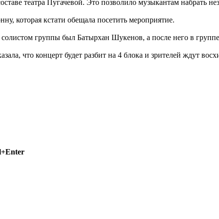
 составе театра Пугачевой. Это позволило музыкантам набрать н
ну, которая кстати обещала посетить мероприятие.
а солистом группы был Батырхан Шукенов, а после него в групп
азала, что концерт будет разбит на 4 блока и зрителей ждут вос
l+Enter