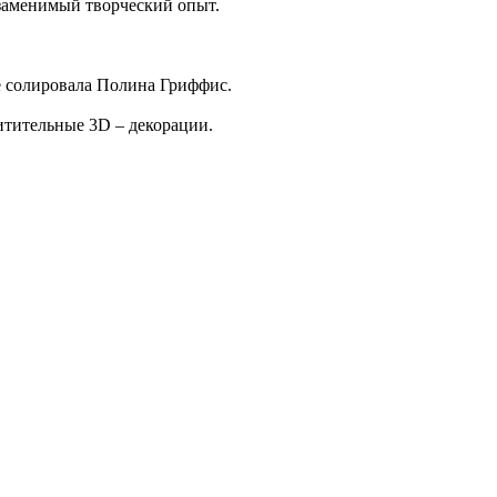
езаменимый творческий опыт.
е солировала Полина Гриффис.
хитительные 3D – декорации.