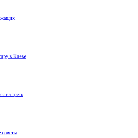
лужащих
тиру в Киеве
я на треть
е советы