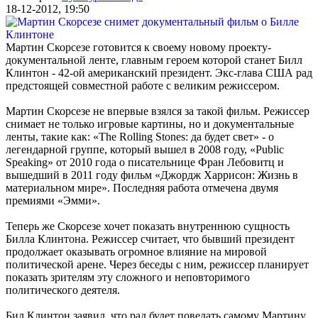
18-12-2012, 19:50
Мартин Скорсезе готовится к своему новому проекту-
документальной ленте, главным героем которой станет Билл
Клинтон - 42-ой американский президент. Экс-глава США рад
предстоящей совместной работе с великим режиссером.
Мартин Скорсезе не впервые взялся за такой фильм. Режиссер
снимает не только игровые картины, но и документальные
ленты, такие как: «The Rolling Stones: да будет свет» - о
легендарной группе, который вышел в 2008 году, «Public
Speaking» от 2010 года о писательнице Фран Лебовитц и
вышедший в 2011 году фильм «Джордж Харрисон: Жизнь в
материальном мире». Последняя работа отмечена двумя
премиями «Эмми».
Теперь же Скорсезе хочет показать внутреннюю сущность
Билла Клинтона
. Режиссер считает, что бывший президент
продолжает оказывать огромное влияние на мировой
политической арене. Через беседы с ним, режиссер планирует
показать зрителям эту сложного и неповторимого
политического деятеля.
Бил Клинтон заявил, что рад будет поведать самому
Мартину