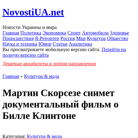
NovostiUA.net
Новости Украины и мира
Главная
Политика
Экономика
Спорт
Автомобили
Здоровье
Происшествия
Я-Репортер
Россия
Мир
Культура
Общество
Наука и техника
Юмор
Статьи
Аналитика
Вы просматриваете мобильную версию сайта.
Перейти на
полную версию сайта
Дешевые авиабилеты в любом направлении
Главная
»
Культура & мода
Мартин Скорсезе снимет
документальный фильм о
Билле Клинтоне
Категория:
Культура & мода