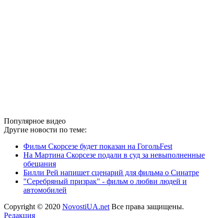
Популярное видео
Другие новости по теме:
Фильм Скорсезе будет показан на ГогольFest
На Мартина Скорсезе подали в суд за невыполненные
обещания
Билли Рей напишет сценарий для фильма о Синатре
"Серебряный призрак" - фильм о любви людей и
автомобилей
Copyright © 2020
NovostiUA.net
Все права защищены.
Редакция