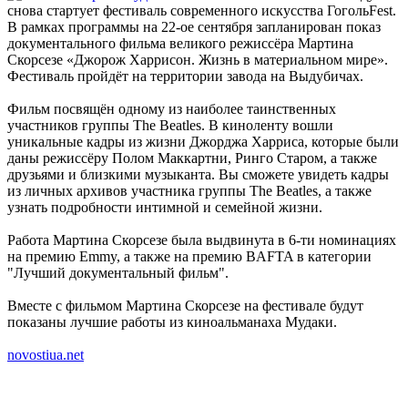
снова стартует фестиваль современного искусства ГогольFest.
В рамках программы на 22-ое сентября запланирован показ
документального фильма великого режиссёра
Мартина
Скорсезе
«Джорож Харрисон. Жизнь в материальном мире».
Фестиваль пройдёт на территории завода на Выдубичах.
Фильм посвящён одному из наиболее таинственных
участников группы The Beatles. В киноленту вошли
уникальные кадры из жизни Джорджа Харриса, которые были
даны режиссёру Полом Маккартни, Ринго Старом, а также
друзьями и близкими музыканта. Вы сможете увидеть кадры
из личных архивов участника группы The Beatles, а также
узнать подробности интимной и семейной жизни.
Работа Мартина Скорсезе была выдвинута в 6-ти номинациях
на премию Emmy, а также на премию BAFTA в категории
"Лучший документальный фильм".
Вместе с фильмом Мартина Скорсезе на фестивале будут
показаны лучшие работы из киноальманаха Мудаки.
novostiua.net