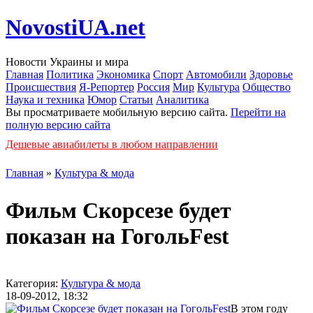
NovostiUA.net
Новости Украины и мира
Главная
Политика
Экономика
Спорт
Автомобили
Здоровье
Происшествия
Я-Репортер
Россия
Мир
Культура
Общество
Наука и техника
Юмор
Статьи
Аналитика
Вы просматриваете мобильную версию сайта.
Перейти на
полную версию сайта
Дешевые авиабилеты в любом направлении
Главная
»
Культура & мода
Фильм Скорсезе будет
показан на ГогольFest
Категория:
Культура & мода
18-09-2012, 18:32
В этом году