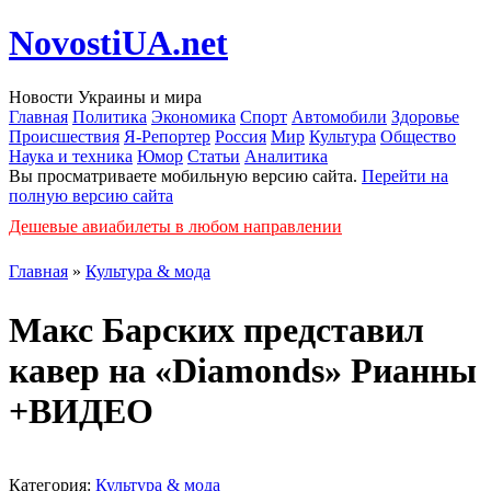
NovostiUA.net
Новости Украины и мира
Главная
Политика
Экономика
Спорт
Автомобили
Здоровье
Происшествия
Я-Репортер
Россия
Мир
Культура
Общество
Наука и техника
Юмор
Статьи
Аналитика
Вы просматриваете мобильную версию сайта.
Перейти на
полную версию сайта
Дешевые авиабилеты в любом направлении
Главная
»
Культура & мода
Макс Барских представил
кавер на «Diamonds» Рианны
+ВИДЕО
Категория:
Культура & мода