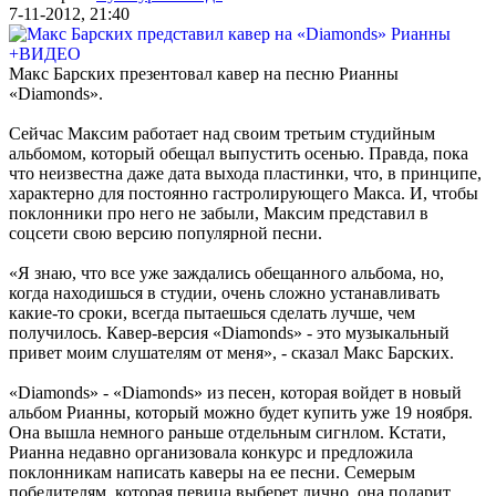
7-11-2012, 21:40
Макс Барских презентовал кавер на песню Рианны
«Diamonds».
Сейчас Максим работает над своим третьим студийным
альбомом, который обещал выпустить осенью. Правда, пока
что неизвестна даже дата выхода пластинки, что, в принципе,
характерно для постоянно гастролирующего Макса. И, чтобы
поклонники про него не забыли, Максим представил в
соцсети свою версию популярной песни.
«Я знаю, что все уже заждались обещанного альбома, но,
когда находишься в студии, очень сложно устанавливать
какие-то сроки, всегда пытаешься сделать лучше, чем
получилось. Кавер-версия «Diamonds» - это музыкальный
привет моим слушателям от меня», - сказал
Макс Барских
.
«Diamonds» - «Diamonds» из песен, которая войдет в новый
альбом Рианны, который можно будет купить уже 19 ноября.
Она вышла немного раньше отдельным сигнлом. Кстати,
Рианна
недавно организовала конкурс и предложила
поклонникам написать каверы на ее песни. Семерым
победителям, которая певица выберет лично, она подарит