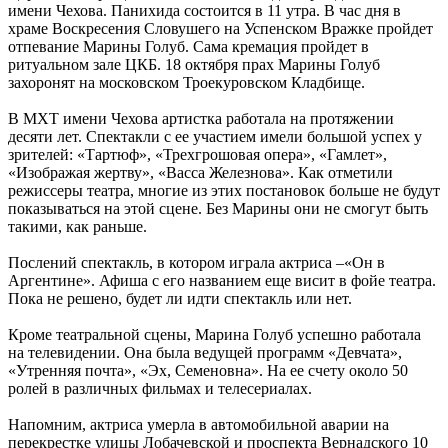
имени Чехова. Панихида состоится в 11 утра. В час дня в
храме Воскресения Словушего на Успенском Вражке пройдет
отпевание Марины Голуб. Сама кремация пройдет в
ритуальном зале ЦКБ. 18 октября прах Марины Голуб
захоронят на московском Троекуровском Кладбище.
В МХТ имени Чехова артистка работала на протяжении
десяти лет. Спектакли с ее участием имели большой успех у
зрителей: «Тартюф», «Трехгрошовая опера», «Гамлет»,
«Изображая жертву», «Васса Железнова». Как отметили
режиссеры театра, многие из этих постановок больше не будут
показываться на этой сцене. Без Марины они не смогут быть
такими, как раньше.
Послений спектакль, в котором играла актриса –«Он в
Аргентине». Афиша с его названием еще висит в фойе театра.
Пока не решено, будет ли идти спектакль или нет.
Кроме театральной сцены,
Марина Голуб
успешно работала
на телевидении. Она была ведущей программ «Девчата»,
«Утренняя почта», «Эх, Семеновна». На ее счету около 50
ролей в различных фильмах и телесериалах.
Напомним, актриса умерла в автомобильной аварии на
перекрестке улицы Лобачевской и проспекта Вернадского 10