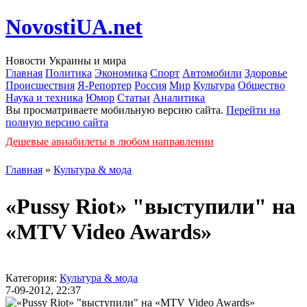
NovostiUA.net
Новости Украины и мира
Главная
Политика
Экономика
Спорт
Автомобили
Здоровье
Происшествия
Я-Репортер
Россия
Мир
Культура
Общество
Наука и техника
Юмор
Статьи
Аналитика
Вы просматриваете мобильную версию сайта.
Перейти на
полную версию сайта
Дешевые авиабилеты в любом направлении
Главная
»
Культура & мода
«Pussy Riot» "выступили" на
«MTV Video Awards»
Категория:
Культура & мода
7-09-2012, 22:37