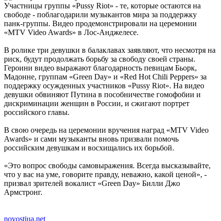
Участницы группы
«Pussy Riot»
- те, которые остаются на
свободе - поблагодарили музыкантов мира за поддержку
панк-группы. Видео продемонстрировали на церемонии
«MTV Video Awards» в Лос-Анджелесе.
В ролике три девушки в балаклавах заявляют, что несмотря на
риск, будут продолжать борьбу за свободу своей страны.
Героини видео выражают благодарность певицам Бьорк,
Мадонне, группам «Green Day» и «Red Hot Chili Peppers» за
поддержку осужденных участников «Pussy Riot». На видео
девушки обвиняют Путина в пособничестве гомофобии и
дискриминации женщин в России, и сжигают портрет
российского главы.
В свою очередь на церемонии вручения наград
«MTV Video
Awards»
и сами музыканты вновь призвали помочь
российским девушкам и восхищались их борьбой.
«Это вопрос свободы самовыражения. Всегда высказывайте,
что у вас на уме, говорите правду, неважно, какой ценой», -
призвал зрителей вокалист «Green Day» Билли Джо
Армстронг.
novostiua.net